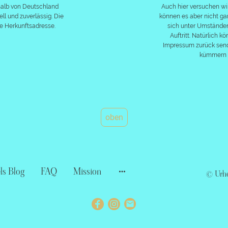
halb von Deutschland
Auch hier versuchen wi
l und zuverlässig. Die
können es aber nicht ga
e Herkunftsadresse.
sich unter Umständen
Auftritt. Natürlich k
Impressum zurück send
kümmern 
oben
s Blog
FAQ
Mission
© Urhe