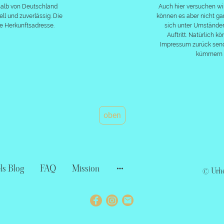
halb von Deutschland
Auch hier versuchen wi
l und zuverlässig. Die
können es aber nicht ga
e Herkunftsadresse.
sich unter Umständen
Auftritt. Natürlich k
Impressum zurück send
kümmern 
oben
s Blog
FAQ
Mission
© Urhe