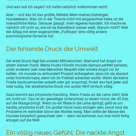
Und was soll ich sagen? Ich hatte natürlich vollkommen recht!
Aber – und das ist das größte, fetteste
Wenn
meines bisherigen
Hundelebens: Was ich in der Theorie nicht mit eingerechnet habe, ist die
menschliche Natur. Genauer gesagt: mein eigenes Handeln. Ich mache es
nämlich oft nicht so, wie ich es theoretisch besser weiß. Warum nicht? Weil
der Alltag mit einer sogenannten „Fußhupe“ eine völlig andere
psychologische Dynamik hat.
Der fehlende Druck der Umwelt
Der erste Grund liegt bei unseren Mitmenschen. Niemand hat Angst vor
einem kleinen Hund. Meine Husky-Hündin musste damals perfekt parieren,
unter anderem weil viele Menschen Respekt oder schiere Angst vor ihr
hatten. Ich musste zu einhundert Prozent sichergehen, dass ich sie absolut
unter Kontrolle habe, wenn ich ihr Freiheit schenken wollte. Wenn die kleine
Frieda heute jemanden anbellt oder gar anspringt, findet das fast jeder süß
oder lustig. Der erzieherische Druck von außen fehlt einfach völlig.
Dazu kommt das physische Handling. Wenn Frieda an der Leine zieht, falle
ich nicht um. Das ist ein gewaltiger Unterschied zu einem Hund, der 45 Kilo
auf die Waage bringt. Wenn so ein Riese in die Leine springt, geht es um
nackte, physische Kraft. Ein großer Hund
muss
erzogen sein, sonst sind die
Probleme im wahrsten Sinne des Wortes riesig. Man sollte der Masse des
Hundes körperlich gewachsen sein – denn sie kommen nun mal nicht fertig
erzogen auf die Welt.
Ein völlig neues Gefühl: Die nackte Angst