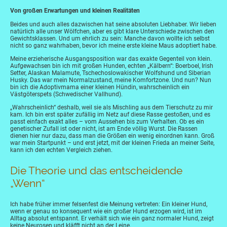
Von großen Erwartungen und kleinen Realitäten
Beides und auch alles dazwischen hat seine absoluten Liebhaber. Wir lieben
natürlich alle unser Wölfchen, aber es gibt klare Unterschiede zwischen den
Gewichtsklassen. Und um ehrlich zu sein: Manche davon wollte ich selbst
nicht so ganz wahrhaben, bevor ich meine erste kleine Maus adoptiert habe.
Meine erzieherische Ausgangsposition war das exakte Gegenteil von klein.
Aufgewachsen bin ich mit großen Hunden, echten „Kälbern“: Boerboel, Irish
Setter, Alaskan Malamute, Tschechoslowakischer Wolfshund und Siberian
Husky. Das war mein Normalzustand, meine Komfortzone. Und nun? Nun
bin ich die Adoptivmama einer kleinen Hündin, wahrscheinlich ein
Västgöterspets (Schwedischer Vallhund).
„Wahrscheinlich“ deshalb, weil sie als Mischling aus dem Tierschutz zu mir
kam. Ich bin erst später zufällig im Netz auf diese Rasse gestoßen, und es
passt einfach exakt alles – vom Aussehen bis zum Verhalten. Ob es ein
genetischer Zufall ist oder nicht, ist am Ende völlig Wurst. Die Rassen
dienen hier nur dazu, dass man die Größen ein wenig einordnen kann. Groß
war mein Startpunkt – und erst jetzt, mit der kleinen Frieda an meiner Seite,
kann ich den echten Vergleich ziehen.
Die Theorie und das entscheidende
„Wenn“
Ich habe früher immer felsenfest die Meinung vertreten: Ein kleiner Hund,
wenn er genau so konsequent wie ein großer Hund erzogen wird, ist im
Alltag absolut entspannt. Er verhält sich wie ein ganz normaler Hund, zeigt
keine Neurosen und kläfft nicht an der Leine.