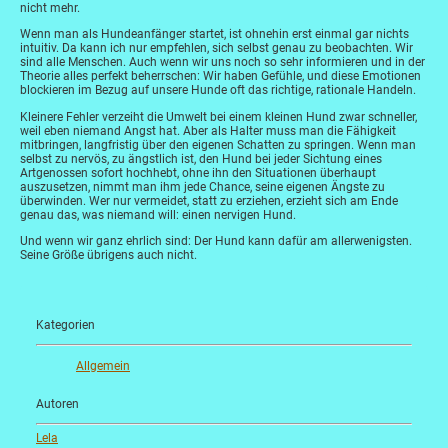
nicht mehr.
Wenn man als Hundeanfänger startet, ist ohnehin erst einmal gar nichts
intuitiv. Da kann ich nur empfehlen, sich selbst genau zu beobachten. Wir
sind alle Menschen. Auch wenn wir uns noch so sehr informieren und in der
Theorie alles perfekt beherrschen: Wir haben Gefühle, und diese Emotionen
blockieren im Bezug auf unsere Hunde oft das richtige, rationale Handeln.
Kleinere Fehler verzeiht die Umwelt bei einem kleinen Hund zwar schneller,
weil eben niemand Angst hat. Aber als Halter muss man die Fähigkeit
mitbringen, langfristig über den eigenen Schatten zu springen. Wenn man
selbst zu nervös, zu ängstlich ist, den Hund bei jeder Sichtung eines
Artgenossen sofort hochhebt, ohne ihn den Situationen überhaupt
auszusetzen, nimmt man ihm jede Chance, seine eigenen Ängste zu
überwinden. Wer nur vermeidet, statt zu erziehen, erzieht sich am Ende
genau das, was niemand will: einen nervigen Hund.
Und wenn wir ganz ehrlich sind: Der Hund kann dafür am allerwenigsten.
Seine Größe übrigens auch nicht.
Kategorien
Allgemein
Autoren
Lela