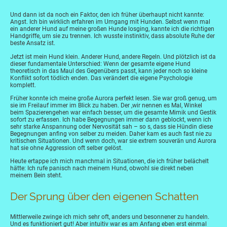
Und dann ist da noch ein Faktor, den ich früher überhaupt nicht kannte:
Angst. Ich bin wirklich erfahren im Umgang mit Hunden. Selbst wenn mal
ein anderer Hund auf meine großen Hunde losging, kannte ich die richtigen
Handgriffe, um sie zu trennen. Ich wusste instinktiv, dass absolute Ruhe der
beste Ansatz ist.
Jetzt ist mein Hund klein. Anderer Hund, andere Regeln. Und plötzlich ist da
dieser fundamentale Unterschied: Wenn der gesamte eigene Hund
theoretisch in das Maul des Gegenübers passt, kann jeder noch so kleine
Konflikt sofort tödlich enden. Das verändert die eigene Psychologie
komplett.
Früher konnte ich meine große Aurora perfekt lesen. Sie war groß genug, um
sie im Freilauf immer im Blick zu haben. Der ,wir nennen es Mal, Winkel
beim Spazierengehen war einfach besser, um die gesamte Mimik und Gestik
sofort zu erfassen. Ich habe Begegnungen immer dann geblockt, wenn ich
sehr starke Anspannung oder Nervosität sah – so s, dass sie Hündin diese
Begegnungen anfing von selber zu meiden. Daher kam es auch fast nie zu
kritischen Situationen. Und wenn doch, war sie extrem souverän und Aurora
hat sie ohne Aggression oft selber gelöst.
Heute ertappe ich mich manchmal in Situationen, die ich früher belächelt
hätte: Ich rufe panisch nach meinem Hund, obwohl sie direkt neben
meinem Bein steht.
Der Sprung über den eigenen Schatten
Mittlerweile zwinge ich mich sehr oft, anders und besonnener zu handeln.
Und es funktioniert gut! Aber intuitiv war es am Anfang eben erst einmal