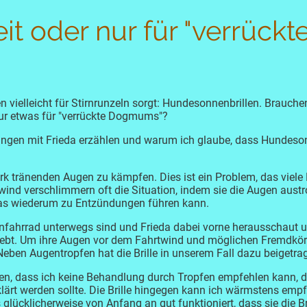
t oder nur für "verrückt
 vielleicht für Stirnrunzeln sorgt: Hundesonnenbrillen. Brauche
nur etwas für "verrückte Dogmums"?
ungen mit Frieda erzählen und warum ich glaube, dass Hundeson
ark tränenden Augen zu kämpfen. Dies ist ein Problem, das viele
rtwind verschlimmern oft die Situation, indem sie die Augen aus
was wiederum zu Entzündungen führen kann.
enfahrrad unterwegs sind und Frieda dabei vorne herausschaut 
lebt. Um ihre Augen vor dem Fahrtwind und möglichen Fremdkörp
eben Augentropfen hat die Brille in unserem Fall dazu beigetrag
nen, dass ich keine Behandlung durch Tropfen empfehlen kann, 
ärt werden sollte. Die Brille hingegen kann ich wärmstens empfe
 glücklicherweise von Anfang an gut funktioniert, dass sie die Br